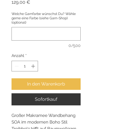
Preis
129,00 €
Welche Garnfarbe wünschst Du? Wähle
gerne eine Farbe (siehe Garn-Shop)
(optional)
0/500
Anzahl
*
In den Warenkorb
Sofortkauf
Großer Makramee Wandbehang
SOA im modernen Boho Stil
Treibholz trifft auf Baumwollgarn,