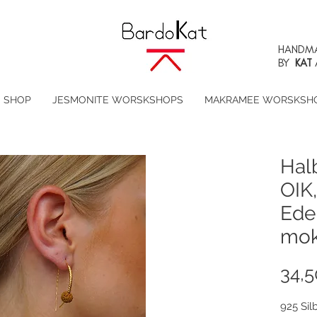
HANDMA
BY
KAT
SHOP
JESMONITE WORSKSHOPS
MAKRAMEE WORSKSH
Hal
OIK
Ede
mo
34,
925 Sil