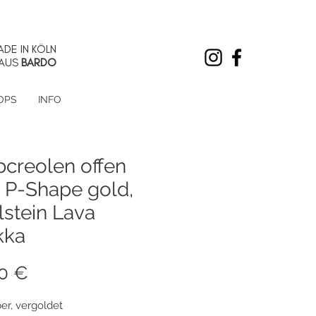
DE IN KÖLN
AUS
BARDO
OPS
INFO
bcreolen offen
, P-Shape gold,
lstein Lava
kka
Preis
50 €
ber, vergoldet