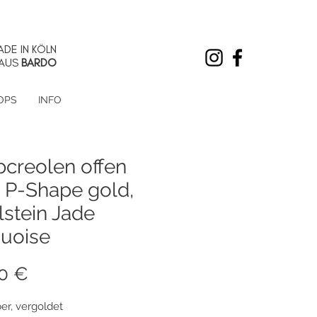
DE IN KÖLN
AUS
BARDO
OPS
INFO
bcreolen offen
, P-Shape gold,
lstein Jade
quoise
Preis
50 €
ber, vergoldet