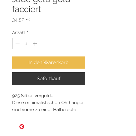
facciert
Preis
34,50 €
Anzahl
*
In den Warenkorb
Sofortkauf
925 Silber, vergoldet
Diese minimalistischen Ohrhänger
sind vorne zu einer Halbcreole
gebogen und verlaufen hinten
linienförmig. Die Edelsteine und
Goldstifte geben den