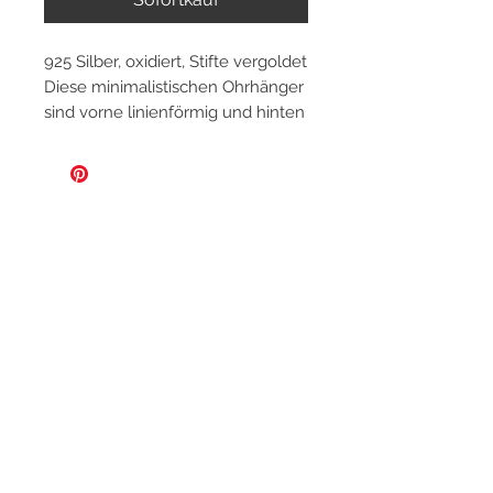
925 Silber, oxidiert, Stifte vergoldet
Diese minimalistischen Ohrhänger
sind vorne linienförmig und hinten
zu einer Halbcreole gebogen. Die
Edelsteine und Goldstifte geben
den minimalistischen Ohrringen
den eleganten Akzent ohne
aufdringlich zu erscheinen. Sie
sind sehr angenehm zu tragen
und werden mit einem
transparenten Steckverschluss
sowie einer Logo-Schatulle
geliefert.
Datenschutz
AGBs