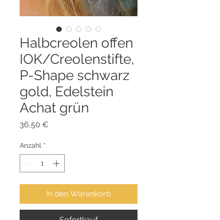
Halbcreolen offen
IOK/Creolenstifte,
P-Shape schwarz
gold, Edelstein
Achat grün
Preis
36,50 €
Anzahl
*
In den Warenkorb
Sofortkauf