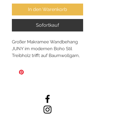
In den Warenkorb
Sofortkauf
Großer Makramee Wandbehang
JUNY im modernen Boho Stil
Treibholz trifft auf Baumwollgarn,
100% Natur
Dieser liebevoll geknüpfter
Wandbehang ist ein Eyecatcher
an jeder Wand! Bringe einen
modernen Boho Touch in Deine
Inneneinrichtung! Im
Wohnzimmer, Eingangsbereich,
Schlafzimmer oder ein genialer
Ruhepol im Arbeitszimmer.