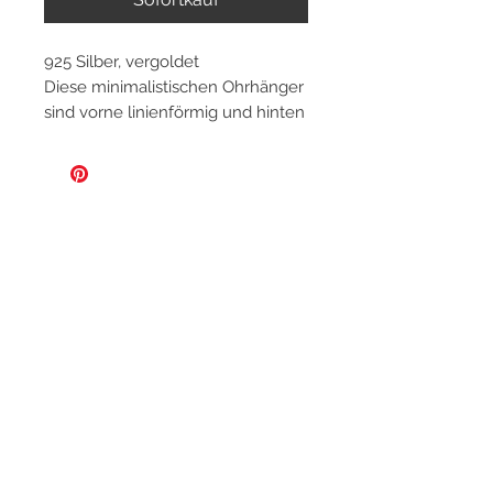
925 Silber, vergoldet
Diese minimalistischen Ohrhänger
sind vorne linienförmig und hinten
zu einer Halbcreole gebogen. Die
Edelsteine und Goldstifte geben
den minimalistischen Ohrringen
den eleganten Akzent ohne
aufdringlich zu erscheinen. Sie
sind sehr angenehm zu tragen
und werden mit einem
transparenten Steckverschluss
sowie einer Logo-Schatulle
geliefert.
Datenschutz
AGBs