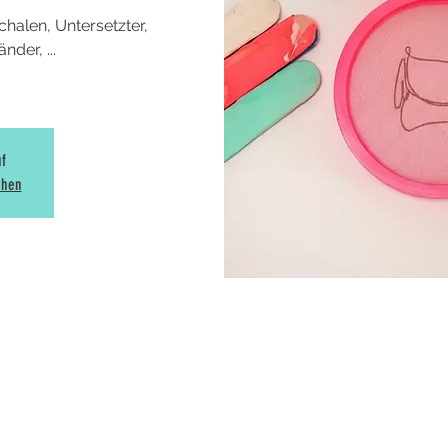
halen, Untersetzter,
der, ...
uf
ehen