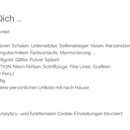
ch ...
ite! 
en: Schalen, Untersetzter, Seifenableger, Vasen, Kerzenstände
gstechniken: Farbverläufe, Marmorierung, ...
tgold, Glitter, Pulver Splash
N: Neon Farben, Schriftzüge, Fine Lines, Grafiken
 Pers.)
tig
ine persönlichen Unikate mit nach Hause
lytics- und funktionalen Cookie-Einstellungen blockiert.