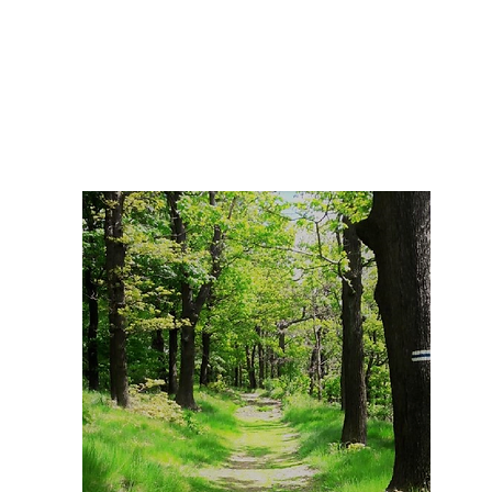
♡ Das ist BARDO ♡