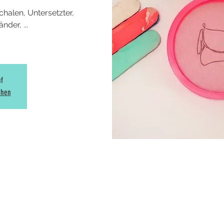
halen, Untersetzter,
der, ...
uf
ehen