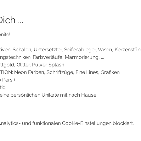
ch ...
ite! 
en: Schalen, Untersetzter, Seifenableger, Vasen, Kerzenstände
gstechniken: Farbverläufe, Marmorierung, ...
tgold, Glitter, Pulver Splash
N: Neon Farben, Schriftzüge, Fine Lines, Grafiken
 Pers.)
tig
ine persönlichen Unikate mit nach Hause
lytics- und funktionalen Cookie-Einstellungen blockiert.