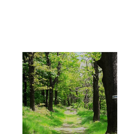
♡ Das ist BARDO ♡