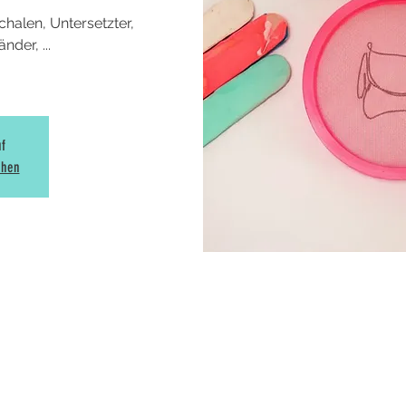
halen, Untersetzter,
der, ...
uf
ehen