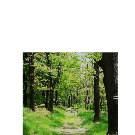
♡ Das ist BARDO ♡