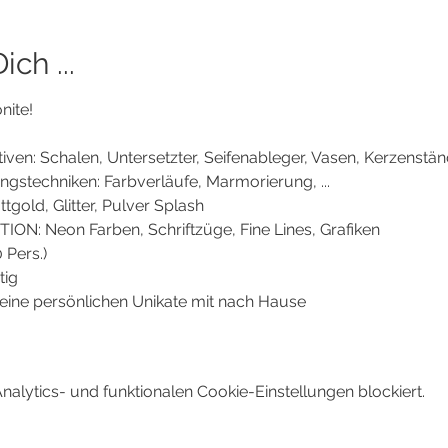
ch ...
ite! 
en: Schalen, Untersetzter, Seifenableger, Vasen, Kerzenstände
gstechniken: Farbverläufe, Marmorierung, ...
tgold, Glitter, Pulver Splash
N: Neon Farben, Schriftzüge, Fine Lines, Grafiken
 Pers.)
tig
ine persönlichen Unikate mit nach Hause
lytics- und funktionalen Cookie-Einstellungen blockiert.