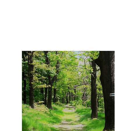
♡ Das ist BARDO ♡