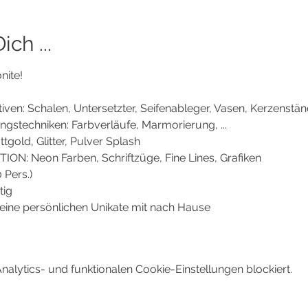
ch ...
ite! 
en: Schalen, Untersetzter, Seifenableger, Vasen, Kerzenstände
gstechniken: Farbverläufe, Marmorierung, ...
tgold, Glitter, Pulver Splash
N: Neon Farben, Schriftzüge, Fine Lines, Grafiken
 Pers.)
tig
ine persönlichen Unikate mit nach Hause
lytics- und funktionalen Cookie-Einstellungen blockiert.