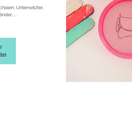
halen, Untersetzter,
der, ...
uf
ehen